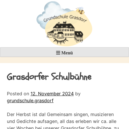
Skip
to
content
Menü
Grasdorfer Schulbühne
Posted on
12. November 2024
by
grundschule.grasdorf
Der Herbst ist da! Gemeinsam singen, musizieren
und Gedichte aufsagen, all das erleben wir ca. alle
vier Wochen bei unserer Grasdorfer Schulbühne, zu