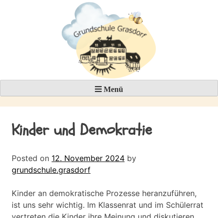
Skip
to
content
Menü
Kinder und Demokratie
Posted on
12. November 2024
by
grundschule.grasdorf
Kinder an demokratische Prozesse heranzuführen,
ist uns sehr wichtig. Im Klassenrat und im Schülerrat
vertreten die Kinder ihre Meinung und diskutieren