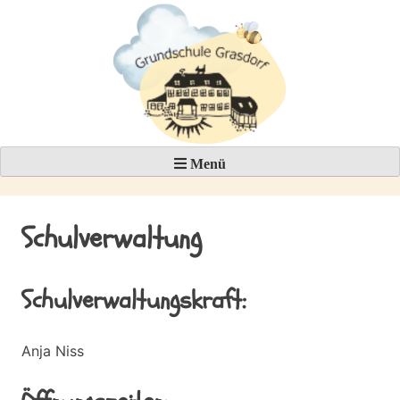
Skip
to
content
Menü
Schulverwaltung
Schulverwaltungskraft:
Anja Niss